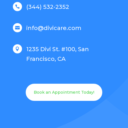
(344) 532-2352

info@divicare.com

1235 Divi St. #100, San

Francisco, CA
Book an Appointment Today!